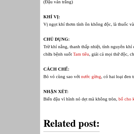
(Đậu ván trắng)
KHÍ VỊ:
Vị ngọt khí thơm tính ôn không độc, là thuốc 
CHỦ DỤNG:
Trừ khí nắng, thanh thấp nhiệt, tỉnh nguyên khí 
chữa bệnh suốt
Tam tiêu
, giải cả mọi thứ độc, 
CÁCH CHẾ:
Bỏ vỏ cùng sao với
nước gừng
, có hai loại đen
NHẬN XÉT:
Biển đậu vì hình nó dẹt mà không tròn,
bổ cho k
Related post: