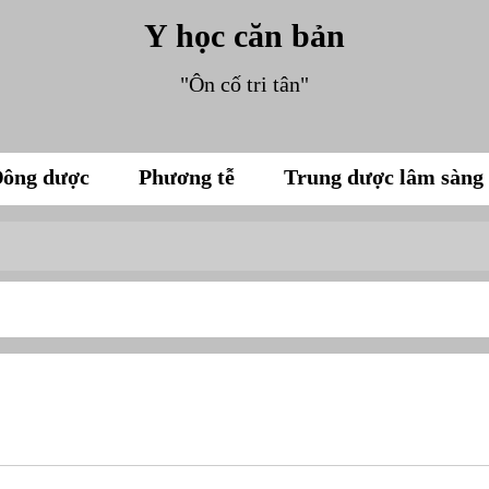
Y học căn bản
"Ôn cố tri tân"
ông dược
Phương tễ
Trung dược lâm sàng