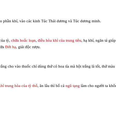
vào phần khí, vào các kinh Túc Thái dương và Túc dương minh.
của tỳ,
chữa hoắc loạn
,
điều hòa khí của trung tiêu
, hạ khí, ngăn tả giú
chữa
Đới hạ
, giải độc rượu.
 trắng cho vào thuốc chỉ dùng thứ có hoa tía mà hột trắng là tốt, thứ m
hí trung hòa của tỳ thổ
, ăn lâu thì bổ cả
ngũ tạng
làm cho người ta khô