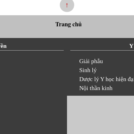
↑
Trang chủ
yền
Y
Giải phẫu
Sinh lý
Dược lý Y học hiện đạ
Nội thần kinh