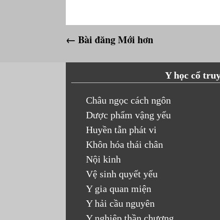
← Bài đăng Mới hơn
Y học cổ tru
Châu ngọc cách ngôn
Dược phẩm vậng yếu
Huyền tẫn phát vi
Khôn hóa thái chân
Nội kinh
Vệ sinh quyết yếu
Y gia quan miện
Y hải cầu nguyên
Y nghiệp thần chương