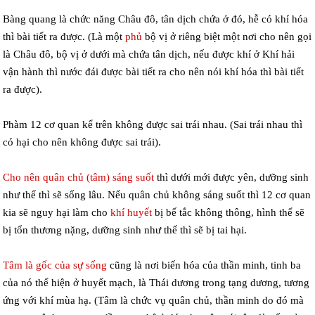
Bàng quang là chức năng Châu đô, tân dịch chứa ở đó, hễ có khí hóa
thì bài tiết ra được. (Là một
phủ
bộ vị ở riêng biệt một nơi cho nên gọi
là Châu đô, bộ vị ở dưới mà chứa tân dịch, nếu được khí ở Khí hải
vận hành thì nước đái được bài tiết ra cho nên nói khí hóa thì bài tiết
ra được).
Phàm 12 cơ quan kể trên không được sai trái nhau. (Sai trái nhau thì
có hại cho nên không được sai trái).
Cho nên quân chủ (tâm) sáng suốt
thì dưới mới được yên, dưỡng sinh
như thế thì sẽ sống lâu. Nếu quân chủ không sáng suốt thì 12 cơ quan
kia sẽ nguy hại làm cho
khí huyết
bị bế tắc không thông, hình thể sẽ
bị tổn thương nặng, dưỡng sinh như thế thì sẽ bị tai hại.
Tâm là gốc của sự sống
cũng là nơi biến hóa của thần minh, tinh ba
của nó thể hiện ở huyết mạch, là Thái dương trong tạng dương, tương
ứng với khí mùa hạ. (Tâm là chức vụ quân chủ, thần minh do đó mà