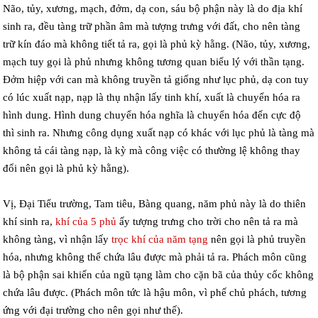
Não, tủy, xương, mạch, đởm, dạ con, sáu bộ phận này là do địa khí
sinh ra, đều tàng trữ phần âm mà tượng trưng với đất, cho nên tàng
trữ kín đáo mà không tiết tả ra, gọi là phủ kỳ hằng. (Não, tủy, xương,
mạch tuy gọi là phủ nhưng không tương quan biểu lý với thần tạng.
Đởm hiệp với can mà không truyền tả giống như lục phủ, dạ con tuy
có lúc xuất nạp, nạp là thụ nhận lấy tinh khí, xuất là chuyển hóa ra
hình dung. Hình dung chuyển hóa nghĩa là chuyển hóa đến cực độ
thì sinh ra. Nhưng công dụng xuất nạp có khác với lục phủ là tàng mà
không tả cái tàng nạp, là kỳ mà công việc có thường lệ không thay
đổi nên gọi là phủ kỳ hằng).
Vị, Đại Tiểu trường, Tam tiêu, Bàng quang, năm phủ này là do thiên
khí sinh ra,
khí của 5 phủ
ấy tượng trưng cho trời cho nên tả ra mà
không tàng, vì nhận lấy
trọc khí của năm tạng
nên gọi là phủ truyền
hóa, nhưng không thể chứa lâu được mà phải tả ra. Phách môn cũng
là bộ phận sai khiến của ngũ tạng làm cho cặn bã của thủy cốc không
chứa lâu được. (Phách môn tức là hậu môn, vì phế chủ phách, tương
ứng với đại trường cho nên gọi như thế).