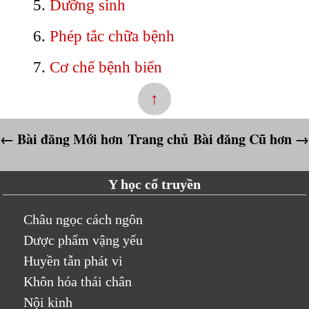
Dưỡng sinh
Phép tắc chữa bệnh
Cơ chế bệnh biến
↑
← Bài đăng Mới hơn
Trang chủ
Bài đăng Cũ hơn →
Y học cổ truyền
Châu ngọc cách ngôn
Dược phẩm vậng yếu
Huyền tẫn phát vi
Khôn hóa thái chân
Nội kinh