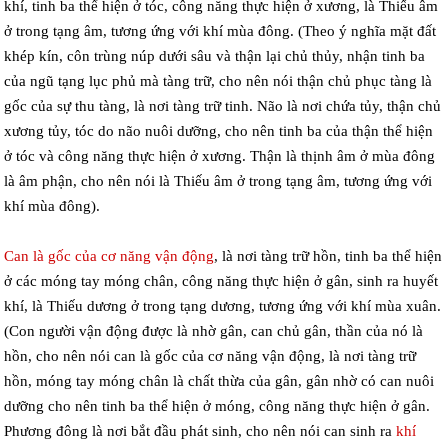
khí, tinh ba thể hiện ở tóc, công năng thực hiện ở xương, là Thiếu âm
ở trong tạng âm, tương ứng với khí mùa đông. (Theo ý nghĩa mặt đất
khép kín, côn trùng núp dưới sâu và thận lại chủ thủy, nhận tinh ba
của ngũ tạng lục phủ mà tàng trữ, cho nên nói thận chủ phục tàng là
gốc của sự thu tàng, là nơi tàng trữ tinh. Não là nơi chứa tủy, thận chủ
xương tủy, tóc do não nuôi dưỡng, cho nên tinh ba của thận thể hiện
ở tóc và công năng thực hiện ở xương. Thận là thịnh âm ở mùa đông
là âm phận, cho nên nói là Thiếu âm ở trong tạng âm, tương ứng với
khí mùa đông).
Can là gốc của cơ năng vận động
, là nơi tàng trữ hồn, tinh ba thể hiện
ở các móng tay móng chân, công năng thực hiện ở gân, sinh ra huyết
khí, là Thiếu dương ở trong tạng dương, tương ứng với khí mùa xuân.
(Con người vận động được là nhờ gân, can chủ gân, thần của nó là
hồn, cho nên nói can là gốc của cơ năng vận động, là nơi tàng trữ
hồn, móng tay móng chân là chất thừa của gân, gân nhờ có can nuôi
dưỡng cho nên tinh ba thể hiện ở móng, công năng thực hiện ở gân.
Phương đông là nơi bắt đầu phát sinh, cho nên nói can sinh ra
khí