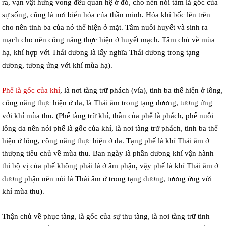
ra, vạn vật hưng vong đều quan hệ ở đó, cho nên nói tâm là gốc của
sự sống, cũng là nơi biến hóa của thần minh. Hỏa khí bốc lên trên
cho nên tinh ba của nó thể hiện ở mặt. Tâm nuôi huyết và sinh ra
mạch cho nên công năng thực hiện ở huyết mạch. Tâm chủ về mùa
hạ, khí hợp với Thái dương là lấy nghĩa Thái dương trong tạng
dương, tương ứng với khí mùa hạ).
Phế là gốc của khí
, là nơi tàng trữ phách (vía), tinh ba thể hiện ở lông,
công năng thực hiện ở da, là Thái âm trong tạng dương, tương ứng
với khí mùa thu. (Phế tàng trữ khí, thần của phế là phách, phế nuôi
lông da nên nói phế là gốc của khí, là nơi tàng trữ phách, tinh ba thể
hiện ở lông, công năng thực hiện ở da. Tạng phế là khí Thái âm ở
thượng tiêu chủ về mùa thu. Ban ngày là phần dương khí vận hành
thì bộ vị của phế không phải là ở âm phận, vậy phế là khí Thái âm ở
dương phận nên nói là Thái âm ở trong tạng dương, tương ứng với
khí mùa thu).
Thận chủ về phục tàng, là gốc của sự thu tàng, là nơi tàng trữ tinh