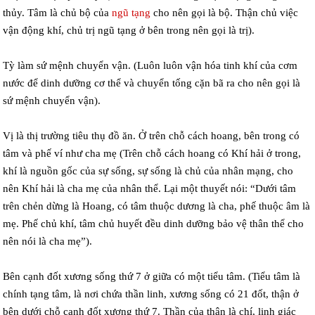
thủy. Tâm là chủ bộ của
ngũ tạng
cho nên gọi là bộ. Thận chủ việc
vận động khí, chủ trị ngũ tạng ở bên trong nên gọi là trị).
Tỳ làm sứ mệnh chuyển vận. (Luôn luôn vận hóa tinh khí của cơm
nước để dinh dưỡng cơ thể và chuyển tống cặn bã ra cho nên gọi là
sứ mệnh chuyển vận).
Vị là thị trường tiêu thụ đồ ăn. Ở trên chỗ cách hoang, bên trong có
tâm và phế ví như cha mẹ (Trên chỗ cách hoang có Khí hải ở trong,
khí là nguồn gốc của sự sống, sự sống là chủ của nhân mạng, cho
nên Khí hải là cha mẹ của nhân thể. Lại một thuyết nói: “Dưới tâm
trên chẻn dừng là Hoang, có tâm thuộc dương là cha, phế thuộc âm là
mẹ. Phế chủ khí, tâm chủ huyết đều dinh dưỡng bảo vệ thân thể cho
nên nói là cha mẹ”).
Bên cạnh đốt xương sống thứ 7 ở giữa có một tiểu tâm. (Tiểu tâm là
chính tạng tâm, là nơi chứa thần linh, xương sống có 21 đốt, thận ở
bên dưới chỗ cạnh đốt xương thứ 7. Thần của thận là chí, linh giác