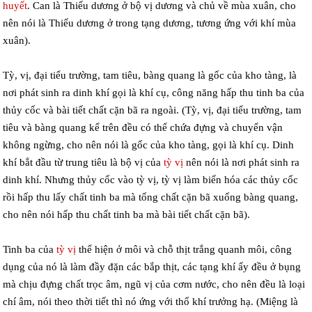
huyết
. Can là Thiếu dương ở bộ vị dương và chủ về mùa xuân, cho
nên nói là Thiếu dương ở trong tạng dương, tương ứng với khí mùa
xuân).
Tỳ, vị, đại tiểu trường, tam tiêu, bàng quang là gốc của kho tàng, là
nơi phát sinh ra dinh khí gọi là khí cụ, công năng hấp thu tinh ba của
thủy cốc và bài tiết chất cặn bã ra ngoài. (Tỳ, vị, đại tiểu trường, tam
tiêu và bàng quang kể trên đều có thể chứa đựng và chuyển vận
không ngừng, cho nên nói là gốc của kho tàng, gọi là khí cụ. Dinh
khí bắt đầu từ trung tiêu là bộ vị của
tỳ vị
nên nói là nơi phát sinh ra
dinh khí. Nhưng thủy cốc vào tỳ vị, tỳ vị làm biến hóa các thủy cốc
rồi hấp thu lấy chất tinh ba mà tống chất cặn bã xuống bàng quang,
cho nên nói hấp thu chất tinh ba mà bài tiết chất cặn bã).
Tinh ba của
tỳ vị
thể hiện ở môi và chỗ thịt trắng quanh môi, công
dụng của nó là làm đầy đặn các bắp thịt, các tạng khí ấy đều ở bụng
mà chịu đựng chất trọc âm, ngũ vị của cơm nước, cho nên đều là loại
chí âm, nói theo thời tiết thì nó ứng với thổ khí trưởng hạ. (Miệng là