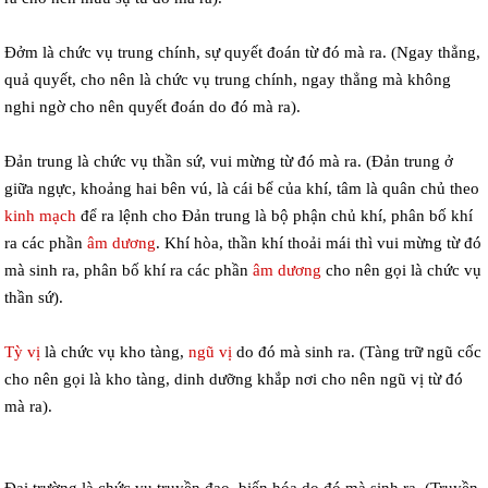
Đởm là chức vụ trung chính, sự quyết đoán từ đó mà ra. (Ngay thẳng,
quả quyết, cho nên là chức vụ trung chính, ngay thẳng mà không
nghi ngờ cho nên quyết đoán do đó mà ra).
Đản trung là chức vụ thần sứ, vui mừng từ đó mà ra. (Đản trung ở
giữa ngực, khoảng hai bên vú, là cái bể của khí, tâm là quân chủ theo
kinh mạch
để ra lệnh cho Đản trung là bộ phận chủ khí, phân bố khí
ra các phần
âm dương
. Khí hòa, thần khí thoải mái thì vui mừng từ đó
mà sinh ra, phân bố khí ra các phần
âm dương
cho nên gọi là chức vụ
thần sứ).
Tỳ vị
là chức vụ kho tàng,
ngũ vị
do đó mà sinh ra. (Tàng trữ ngũ cốc
cho nên gọi là kho tàng, dinh dưỡng khắp nơi cho nên ngũ vị từ đó
mà ra).
Đại trường là chức vụ truyền đạo, biến hóa do đó mà sinh ra. (Truyền