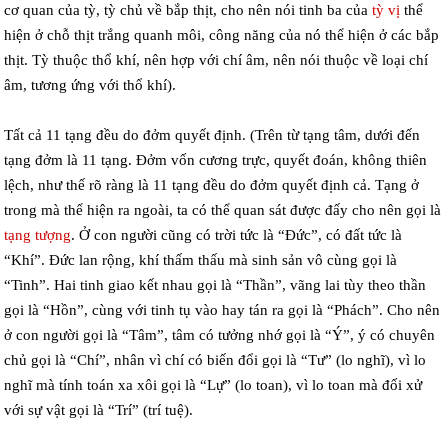
cơ quan của tỳ, tỳ chủ về bắp thịt, cho nên nói tinh ba của
tỳ vị
thể
hiện ở chỗ thịt trắng quanh môi, công năng của nó thể hiện ở các bắp
thịt. Tỳ thuộc thổ khí, nên hợp với chí âm, nên nói thuộc về loại chí
âm, tương ứng với thổ khí).
Tất cả 11 tạng đều do đởm quyết định. (Trên từ tạng tâm, dưới đến
tạng đởm là 11 tạng. Đởm vốn cương trực, quyết đoán, không thiên
lệch, như thế rõ ràng là 11 tạng đều do đởm quyết định cả. Tạng ở
trong mà thể hiện ra ngoài, ta có thể quan sát được đấy cho nên gọi là
tạng tượng
. Ở con người cũng có trời tức là “Đức”, có đất tức là
“Khí”. Đức lan rộng, khí thấm thấu mà sinh sản vô cùng gọi là
“Tinh”. Hai tinh giao kết nhau gọi là “Thần”, vãng lai tùy theo thần
gọi là “Hồn”, cùng với tinh tụ vào hay tán ra gọi là “Phách”. Cho nên
ở con người gọi là “Tâm”, tâm có tưởng nhớ gọi là “Ý”, ý có chuyên
chủ gọi là “Chí”, nhân vì chí có biến đổi gọi là “Tư” (lo nghĩ), vì lo
nghĩ mà tính toán xa xôi gọi là “Lự” (lo toan), vì lo toan mà đối xử
với sự vật gọi là “Trí” (trí tuệ).