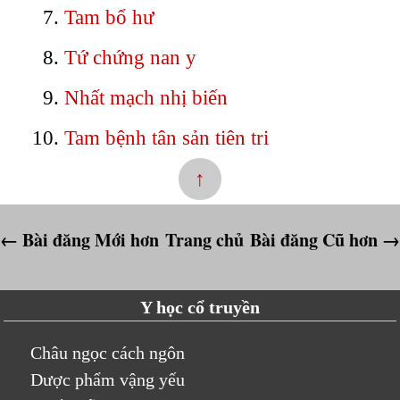
Tam bổ hư
Tứ chứng nan y
Nhất mạch nhị biến
Tam bệnh tân sản tiên tri
↑
← Bài đăng Mới hơn
Trang chủ
Bài đăng Cũ hơn →
Y học cổ truyền
Châu ngọc cách ngôn
Dược phẩm vậng yếu