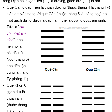
Trong Dịch nói: Gạch liền (__) là dương, gạch đứt (_ _) là âm.
Quẻ Càn 6 gạch liền là thuần dương (thuộc tháng 4 là tháng Tỵ)
luân chuyển sang tới quẻ Cấn (thuộc tháng 5 là tháng ngọ) có
một gạch đứt ở
dưới là gạch âm, thế là dương cực, âm sinh.
Tức là "
Hạ
chí nhất âm
sinh
", cho
nên nói âm
bắt đầu từ
Ngọ (tháng 5)
cho đến tận
cùng là tháng
Tý (tháng 11)
Quẻ Khôn 6
gạch đứt là
thuần âm
(thuộc tháng
10 là tháng