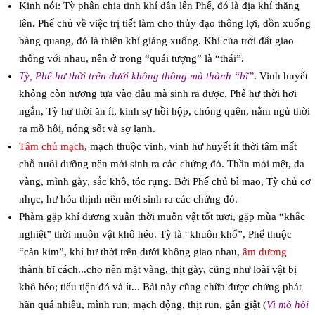
Kinh nói: Tỳ phân chia tinh khí dẫn lên Phế, đó là địa khí thăng
lên. Phế chủ về việc trị tiết làm cho thủy đạo thông lợi, dồn xuống
bàng quang, đó là thiên khí giáng xuống. Khí của trời đất giao
thông với nhau, nên ở trong “quái tượng” là “thái”.
Tỳ, Phế hư thời trên dưới không thông mà thành “bĩ”
. Vinh huyết
không còn nương tựa vào đâu mà sinh ra được. Phế hư thời hơi
ngắn, Tỳ hư thời ăn ít, kinh sợ hồi hộp, chóng quên, nằm ngủ thời
ra mồ hôi, nóng sốt và sợ lạnh.
Tâm chủ mạch
, mạch thuộc vinh, vinh hư huyết ít thời tâm mất
chỗ nuôi dưỡng nên mới sinh ra các chứng đó. Thần mỏi mệt, da
vàng, mình gày, sắc khô, tóc rụng. Bởi Phế chủ bì mao, Tỳ chủ cơ
nhục, hư hỏa thịnh nên mới sinh ra các chứng đó.
Phàm gặp khí dương xuân thời muôn vật tốt tươi, gặp mùa “khắc
nghiệt” thời muôn vật khô héo. Tỳ là “khuôn khổ”, Phế thuộc
“càn kim”, khí hư thời trên dưới không giao nhau,
âm dương
thành bĩ cách...cho nên mặt vàng, thịt gày, cũng như loài vật bị
khô héo; tiểu tiện đỏ và ít... Bài này cũng chữa được chứng phát
hãn quá nhiều, mình run, mạch động, thịt run, gân giật (
Vì mồ hôi