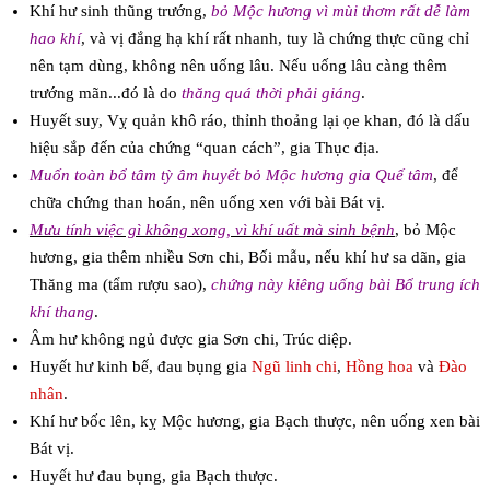
Khí hư sinh thũng trướng,
bỏ Mộc hương vì mùi thơm rất dễ làm
hao khí
, và vị đắng hạ khí rất nhanh, tuy là chứng thực cũng chỉ
nên tạm dùng, không nên uống lâu. Nếu uống lâu càng thêm
trướng mãn...đó là do
thăng quá thời phải giáng
.
Huyết suy, Vỵ quản khô ráo, thỉnh thoảng lại ọe khan, đó là dấu
hiệu sắp đến của chứng “quan cách”, gia Thục địa.
Muốn toàn bổ tâm tỳ âm huyết bỏ Mộc hương gia Quế tâm
, để
chữa chứng than hoán, nên uống xen với bài Bát vị.
Mưu tính việc gì không xong, vì khí uất mà sinh bệnh
, bỏ Mộc
hương, gia thêm nhiều Sơn chi, Bối mẫu, nếu khí hư sa dãn, gia
Thăng ma (tẩm rượu sao),
chứng này kiêng uống bài Bổ trung ích
khí thang
.
Âm hư không ngủ được gia Sơn chi, Trúc diệp.
Huyết hư kinh bế, đau bụng gia
Ngũ linh chi
,
Hồng hoa
và
Đào
nhân
.
Khí hư bốc lên, kỵ Mộc hương, gia Bạch thược, nên uống xen bài
Bát vị.
Huyết hư đau bụng, gia Bạch thược.