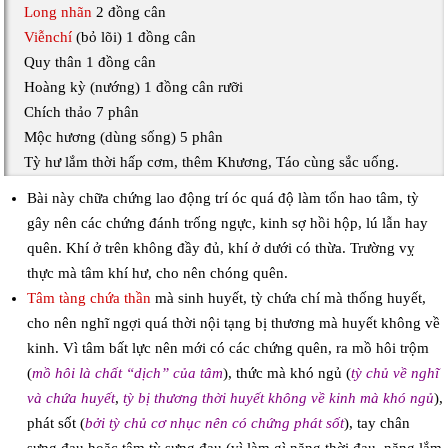
Long nhãn
2 đồng cân
Viễnchí
(bỏ lõi) 1 đồng cân
Quy thân 1 đồng cân
Hoàng kỳ (nướng) 1 đồng cân rưỡi
Chích thảo 7 phân
Mộc hương (dùng sống) 5 phân
Tỳ hư lắm thời hấp cơm, thêm Khương, Táo cùng sắc uống.
Bài này chữa chứng lao động trí óc quá độ làm tổn hao tâm, tỳ
gây nên các chứng đánh trống ngực, kinh sợ hồi hộp, lú lẫn hay
quên. Khí ở trên không đầy đủ, khí ở dưới có thừa. Trường vỵ
thực mà tâm khí hư, cho nên chóng quên.
Tâm tàng chứa thần
mà sinh huyết, tỳ chứa chí mà thống huyết,
cho nên nghĩ ngợi quá thời nội tạng bị thương mà huyết không về
kinh. Vì tâm bất lực nên mới có các chứng quên, ra mồ hôi trộm
(
mồ hôi là chất “dịch” của tâm
), thức mà khó ngủ (
tỳ chủ về nghĩ
và chứa huyết
,
tỳ bị thương thời huyết không về kinh mà khó ngủ
),
phát sốt (
bởi tỳ chủ cơ nhục nên có chứng phát sốt
), tay chân