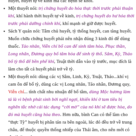
huyết, huyết tự về kinh mà các bệnh sẽ khỏi.
Một thuyết nói:
trị chứng huyết do hỏa thực thời trước phải thuận
khí
, khí hành thời huyết tự về kinh,
trị chứng huyết do hư hỏa thời
trước phải dưỡng chính khí
, khí mạnh sẽ giữ được huyết.
Sách Y quán nói: Tâm chủ huyết, tỳ thống huyết, can tàng huyết.
Muốn chữa chứng huyết phải nên nhận đúng 3 kinh đó để dùng
thuốc.
Táo nhân, Viễn chí bổ can để sinh tâm hỏa
.
Phục thần,
Long nhãn, Đương quy bổ tâm hỏa để sinh tỳ thổ
.
Sâm, Kỳ, Thảo
bổ tỳ thổ để bền phế khí
, Truật thời dẫn vào tỳ trước, mục đích là
làm cho tất cả huyết phải trở về tỳ.
Một thuyết nói: dùng các vị Sâm, Linh, Kỳ, Truật, Thảo...khí vị
cam ôn để bổ tỳ, dùng các vị Long nhãn, Táo nhân, Đương quy,
Viễn chí
... tính chất nhu nhuận để bổ tâm,
dùng Mộc hương làm
tá là vì bệnh phát sinh bởi nghĩ ngợi, khiến khí ở tam tiêu bị
nghẽn tắc nhờ cái tác dụng “cởi mở” của nó khí sẽ được hòa, do
đó mà huyết cũng hòa theo
. Hơn nữa, bình Can có thể làm cho
“thực Tỳ” huyết bị phân tán ra bên ngoài, lúc đó đều trở về trung
châu, để thuộc quyền thống nhiếp của Thái âm, cho nên mới có