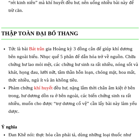
“rét kinh niên” mà khí huyết đều hư, nên uống nhiều bài này để
trừ căn.
THẬP TOÀN ĐẠI BỔ THANG
Tức là bài
Bát trân
gia Hoàng kỳ 3 đồng cân để giúp khí dương
bên ngoài biểu. Nhục quế 5 phân để dẫn hỏa trở về nguồn. Chữa
chứng hư lao mỏi mệt, các chứng hư sinh ra rất nhiều, nóng sốt và
khát, họng đau, lưỡi nứt, tâm thần hỗn loạn, chóng mặt, hoa mắt,
thức nhiều, ngủ ít và ăn không tiêu.
Phàm chứng
khí huyết
đều hư, nặng lắm thời chân âm kiệt ở bên
trong, hư dương dồn ra ở bên ngoài, các biến chứng sinh ra rất
nhiều, muốn cho được “trợ dương cố vệ” cần lấy bài này làm yếu
dược.
Ý nghĩa
Đan Khê nói: thực hỏa cần phải tả, dùng những loại thuốc như