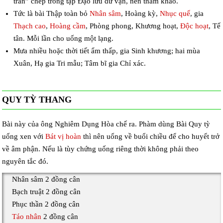
trân” chép trong tập Đạo lưu dư vận, nên tham khảo.
Tức là bài Thập toàn bỏ
Nhân sâm
, Hoàng kỳ,
Nhục quế
, gia
Thạch cao
,
Hoàng cầm
, Phòng phong, Khương hoạt,
Độc hoạt
, Tế
tân. Mỗi lần cho uống một lạng.
Mưa nhiều hoặc thời tiết ẩm thấp, gia Sinh khương; hai mùa
Xuân, Hạ gia Tri mẫu; Tâm bĩ gia Chỉ xác.
QUY TỲ THANG
Bài này của ông Nghiêm Dụng Hòa chế ra. Phàm dùng Bài Quy tỳ
uống xen với
Bát vị hoàn
thì nên uống về buổi chiều để cho huyết trở
về âm phận. Nếu là tùy chứng uống riêng thời không phải theo
nguyên tắc đó.
Nhân sâm 2 đồng cân
Bạch truật 2 đồng cân
Phục thần 2 đồng cân
Táo nhân
2 đồng cân