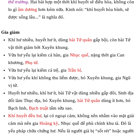
thể trưởng
. Hai bài hợp một thời khí huyết sẽ điều hòa, không còn
lo gì
âm dương
hơn kém nữa. Kinh nói: “khí huyết hòa bình, sẽ
được sống lâu...” là nghĩa đó.
Gia giảm
Khí hư nhiều, huyết hư ít, dùng
bài Tứ quân
gấp bội, còn bài Tứ
vật thời giảm bớt Xuyên khung.
Vừa hư yếu lại kiêm cả hàn, gia
Nhục quế
, nặng thời gia Can
khương,
Phụ tử
.
Vừa hư yếu lại kiêm cả trệ, gia
Trần bì
.
Vừa hư yếu khí không thu liễm được, bỏ Xuyên khung, gia Ngũ
vị tử.
Huyết hư nhiều, khí hư ít, bài Tứ vật dùng nhiều gấp đôi, Sinh địa
đổi làm Thục địa, bỏ Xuyên khung,
bài Tứ quân
dùng ít hơn, bỏ
Bạch linh,
Bạch truật
tẩm sữa sao.
Khí huyết đều hư
, lại có ngoại cảm, không nên nhằm vào mặt giải
cảm mà nên gia
Hoàng kỳ
, Nhục quế để phù chính khu tà. Đó là
yếu pháp chữa chứng hư. Nếu là người già bị “sốt rét” hoặc người