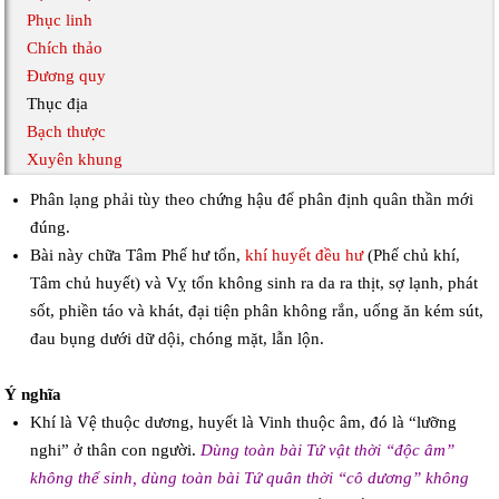
Phục linh
Chích thảo
Đương quy
Thục địa
Bạch thược
Xuyên khung
Phân lạng phải tùy theo chứng hậu để phân định quân thần mới
đúng.
Bài này chữa Tâm Phế hư tổn,
khí huyết đều hư
(Phế chủ khí,
Tâm chủ huyết) và Vỵ tổn không sinh ra da ra thịt, sợ lạnh, phát
sốt, phiền táo và khát, đại tiện phân không rắn, uống ăn kém sút,
đau bụng dưới dữ dội, chóng mặt, lẫn lộn.
Ý nghĩa
Khí là Vệ thuộc dương, huyết là Vinh thuộc âm, đó là “lưỡng
nghi” ở thân con người.
Dùng toàn bài Tứ vật thời “độc âm”
không thể sinh, dùng toàn bài Tứ quân thời “cô dương” không