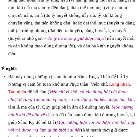
sưng đau hoặc tâm tỳ sưng đau (vì làm gì nặng thời đau, nặng lắm
thời khí uất mà tâm tỳ đều đau), thân thể mỏi mệt (vì tỳ chủ tứ
chi), ưa nằm, ăn ít (do tỳ huyết không đầy đủ, tỳ khí không
chuyển vận), đại tiện không đều, hoặc đại thổ, nục (huyết ra đằng
mũi). Trường phong (đại tiện ra huyết), băng huyết, lậu huyết
(huyết ra nhỏ giọt –
do tỳ hư không giữ được huyết
nên huyết mới
ra càn không theo đúng đường lối), và đàn bà kinh nguyệt không
đều.
Ý nghĩa
Bài này dùng những vị cam ôn như Sâm, Truật, Thảo để bổ Tỳ.
Những vị cam ôn toan khổ như Phục thần, Viễn chí,
Long nhãn
,
Táo nhân
để bổ tâm (
Viễn chí vị khổ, có tác dụng bài tiết được
nhiệt ở Tâm
,
Táo nhân vị toan, có tác dụng thu liễm được tâm khí
,
tâm là mẹ của tỳ. Quy giúp phần âm để dưỡng huyết,
Mộc hương
hành khí để dẫn về tỳ
...nó đã dẫn hành được khí ở trong huyết, lại
giúp Sâm, Kỳ để bổ khí (
Mộc hương hợp với bổ dược thời bổ, hợp
với trệ dược mà làm quân thời bài tiết
) khí mạnh thời giữ được