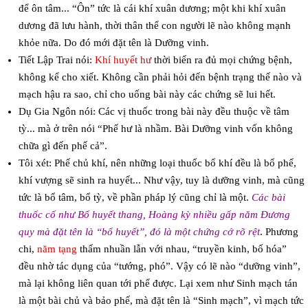
để ôn tâm... “Ôn” tức là cái khí xuân dương; một khi khí xuân
dương đã lưu hành, thời thân thể con người lẽ nào không mạnh
khỏe nữa. Do đó mới đặt tên là Dưỡng vinh.
Tiết Lập Trai nói:
Khí huyết hư
thời biến ra đủ mọi chứng bệnh,
không kể cho xiết. Không cần phải hỏi đến bệnh trạng thế nào và
mạch hậu ra sao, chỉ cho uống bài này các chứng sẽ lui hết.
Dụ Gia Ngôn nói: Các vị thuốc trong bài này đều thuộc về tâm
tỳ... mà ở trên nói “Phế hư là nhầm. Bài Dưỡng vinh vốn không
chữa gì đến phế cả”.
Tôi xét: Phế chủ khí, nên những loại thuốc bổ khí đều là bổ phế,
khí vượng sẽ sinh ra huyết... Như vậy, tuy là dưỡng vinh, mà cũng
tức là bổ tâm, bổ tỳ, về phần pháp lý cũng chỉ là một.
Các bài
thuốc cổ như Bổ huyết thang, Hoàng kỳ nhiều gấp năm Đương
quy mà đặt tên là “bổ huyết”, đó là một chứng cớ rõ rệt
. Phương
chi,
năm tạng
thấm nhuần lẫn với nhau, “truyền kinh, bố hóa”
đều nhờ tác dụng của “tướng, phó”. Vậy có lẽ nào “dưỡng vinh”,
mà lại không liên quan tới phế được. Lại xem như Sinh mạch tán
là một bài chủ và bảo phế, mà đặt tên là “Sinh mạch”, vì mạch tức