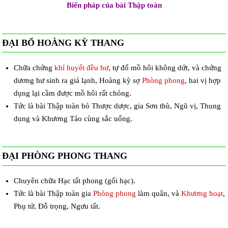
Biến pháp của bài Thập toàn
ĐẠI BỔ HOÀNG KỲ THANG
Chữa chứng
khí huyết đều hư
, tự đổ mồ hôi không dứt, và chứng
dương hư sinh ra giá lạnh, Hoàng kỳ sợ
Phòng phong
, hai vị hợp
dụng lại cầm được mồ hôi rất chóng.
Tức là bài Thập toàn bỏ Thược dược, gia Sơn thù, Ngũ vị, Thung
dung và Khương Táo cùng sắc uống.
ĐẠI PHÒNG PHONG THANG
Chuyên chữa Hạc tất phong (gối hạc).
Tức là bài Thập toàn gia
Phòng phong
làm quân, và
Khương hoạt
,
Phụ tử, Đỗ trọng, Ngưu tất.