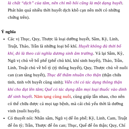
là chất “dịch” của tâm, nên chỉ mồ hôi cũng là một dạng huyết
.
Phát hãn quá nhiều thời huyết dịch khô cạn nên mới có những
chứng trên).
Ý nghĩa
Các vị Thục, Quy, Thược là loại dưỡng huyết, Sâm, Kỳ, Linh,
Truật, Thảo, Trần là những loại bổ khí.
Huyết không đủ thời bổ
khí, đó là theo cái nghĩa dương sinh âm trưởng
. Vả lại Sâm, Kỳ,
Ngũ vị chủ về bổ phế (phế chủ khí, khí sinh huyết), Thảo, Trần,
Linh, Truật chủ về bổ tỳ (tỳ thống huyết), Quy, Thược chủ về nuôi
can (can tàng huyết),
Thục để thấm nhuần cho thận
(thận chứa
tinh, tinh với huyết cùng sinh);
Viễn chí có tác dụng thông thận
khí cho đạt lên tâm
;
Quế có tác dụng dẫn mọi loại thuốc vào dinh
để sinh huyết
.
Năm tạng cùng nuôi
, cùng giúp lẫn nhau, cho nên
có thể chữa được cả mọi tạp bệnh, mà cái chủ yếu thời là dưỡng
vinh (nuôi huyết).
Có thuyết nói: Nhân sâm, Ngũ vị để ôn phế; Kỳ, Linh, Cam, Truật
để ôn tỳ; Trần, Thược để ôn can; Thục, Quế để ôn thận; Quy, Chí