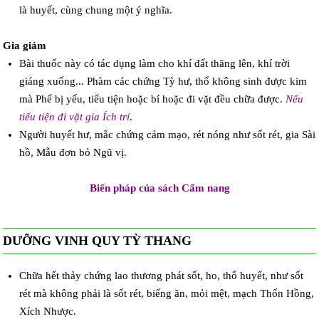
là huyết, cùng chung một ý nghĩa.
Gia giảm
Bài thuốc này có tác dụng làm cho khí đất thăng lên, khí trời
giáng xuống... Phàm các chứng Tỳ hư, thổ không sinh được kim
mà Phế bị yếu, tiểu tiện hoặc bí hoặc đi vặt đều chữa được.
Nếu
tiểu tiện đi vặt gia Ích trí
.
Người huyết hư, mắc chứng cảm mạo, rét nóng như sốt rét, gia Sài
hồ, Mẫu đơn bỏ Ngũ vị.
Biến pháp của sách Cẩm nang
DƯỠNG VINH QUY TỲ THANG
Chữa hết thảy chứng lao thương phát sốt, ho, thổ huyết, như sốt
rét mà không phải là sốt rét, biếng ăn, mỏi mệt, mạch Thốn Hồng,
Xích Nhược.