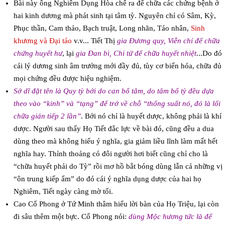
Bài này ông Nghiêm Dụng Hòa chế ra để chữa các chứng bệnh ở
hai kinh dương mà phát sinh tại tâm tỳ. Nguyên chỉ có Sâm, Kỳ,
Phục thần, Cam thảo, Bạch truật, Long nhãn, Táo nhân,
Sinh
khương và Đại táo
v.v... Tiết Thị
gia Đương quy, Viễn chí để chữa
chứng huyết hư
, lại
gia Đan bì, Chi tử để chữa huyết nhiệt
...Do đó
cái lý dương sinh âm trưởng mới đầy đủ, tùy cơ biến hóa, chữa đủ
mọi chứng đều được hiệu nghiệm.
Sở dĩ đặt tên là Quy tỳ bởi do can bổ tâm, do tâm bổ tỳ đều dựa
theo vào “kinh” và “tạng” để trở về chỗ “thống suất nó, đó là lối
chữa gián tiếp 2 lần”
. Bởi nó chỉ là huyết dược, không phải là khí
dược. Người sau thấy Họ Tiết đắc lực về bài đó, cũng đều a dua
dùng theo mà không hiểu ý nghĩa, gia giảm liều lĩnh làm mất hết
nghĩa hay. Thỉnh thoảng có đôi người hơi biết cũng chỉ cho là
“chữa huyết phải do Tỳ” rồi mơ hồ bắt bóng dùng lẫn cả những vị
“ôn trung kiếp ẩm” do đó cái ý nghĩa dụng dược của hai họ
Nghiêm, Tiết ngày càng mờ tối.
Cao Cổ Phong ở Tứ Minh thâm hiểu lời bàn của Họ Triệu, lại còn
đi sâu thêm một bực. Cổ Phong nói:
dùng Mộc hương tức là để