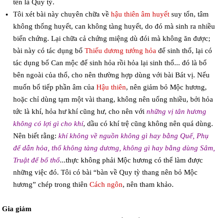
tên là Quy tỳ.
Tôi xét bài này chuyên chữa về
hậu thiên âm huyết
suy tổn, tâm
không thống huyết, can không tàng huyết, do đó mà sinh ra nhiều
biến chứng. Lại chữa cả chứng miệng dù đói mà không ăn được;
bài này có tác dụng bổ
Thiếu dương tướng hỏa
để sinh thổ, lại có
tác dụng bổ Can mộc để sinh hỏa rồi hỏa lại sinh thổ... đó là bổ
bên ngoài của thổ, cho nên thường hợp dùng với bài Bát vị. Nếu
muốn bổ tiếp phần âm của
Hậu thiên
, nên giảm bỏ Mộc hương,
hoặc chỉ dùng tạm một vài thang, không nên uống nhiều, bởi hỏa
tức là khí, hỏa hư khí cũng hư, cho nên với
những vị tân hương
không có lợi gì cho khí
, dầu có khí trệ cũng không nên quá dùng.
Nên biết rằng:
khí không về nguồn không gì hay bằng Quế, Phụ
để dẫn hỏa, thổ không tàng dương, không gì hay bằng dùng Sâm,
Truật để bổ thổ
...thực không phải Mộc hương có thể làm được
những việc đó. Tôi có bài “bàn về Quy tỳ thang nên bỏ Mộc
hương” chép trong thiên
Cách ngôn
, nên tham khảo.
Gia giảm