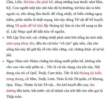
Cầm, Liên.
Hư hỏa cần phải bổ
, dùng những loại thuốc như Sâm,
Kỳ. Con người một khi căn bản đã bị thương, hư hỏa tản ra bên
ngoài cả, nếu dùng lầm thuốc để công nhiệt, sẽ biến chứng nguy
hiểm, phần nhiều là thiệt mạng, bài này dùng Tứ vật để bổ huyết,
dùng
Tứ quân để bổ khí
, lấy Hoàng kỳ làm tá cho bổ sung ra tấu
lý. Lấy Nhục quế để dẫn hỏa về nguồn.
Tiết Lập Trai nói: các chứng nhiệt phát sinh bởi uống ăn mỏi mệt,
năm tạng khuy tổn
, đều do cái hỏa “vô căn” gây nên, cần cho
uống bài này để giữ lấy rễ cho bền vững, các chứng khác sẽ tự lui
hết.
Ngọc Hàm nói: Phàm chứng hư dùng mười phần bổ, không nên
cho xen vào một phần tả... Tức là cái tác dụng của bài này. Nội
dung của nó có Quế, Truật, Cam thảo. Tức là bài
Hoàng kỳ kiến
trung thang
, có Sâm, Truật, Linh, Thảo là bài Tứ quân, có Khung,
Quy, Thục, Thược là bài Tứ vật... Do khí huyết đều suy,
âm
dương
đều kém, bắt trước cái số thành của trời đất cho nên gọi là
Thập toàn.