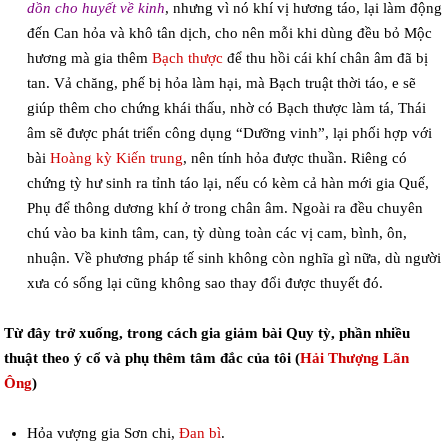
dồn cho huyết về kinh
, nhưng vì nó khí vị hương táo, lại làm động
đến Can hỏa và khô tân dịch, cho nên mỗi khi dùng đều bỏ Mộc
hương mà gia thêm
Bạch thược
để thu hồi cái khí chân âm đã bị
tan. Vả chăng, phế bị hỏa làm hại, mà Bạch truật thời táo, e sẽ
giúp thêm cho chứng khái thấu, nhờ có Bạch thược làm tá, Thái
âm sẽ được phát triển công dụng “Dưỡng vinh”, lại phối hợp với
bài
Hoàng kỳ Kiến trung
, nên tính hỏa được thuần. Riêng có
chứng tỳ hư sinh ra tỉnh táo lại, nếu có kèm cả hàn mới gia Quế,
Phụ để thông dương khí ở trong chân âm. Ngoài ra đều chuyên
chú vào ba kinh tâm, can, tỳ dùng toàn các vị cam, bình, ôn,
nhuận. Về phương pháp tế sinh không còn nghĩa gì nữa, dù người
xưa có sống lại cũng không sao thay đổi được thuyết đó.
Từ đây trở xuống, trong cách gia giảm bài Quy tỳ, phần nhiều
thuật theo ý cổ và phụ thêm tâm đắc của tôi (
Hải Thượng Lãn
Ông
)
Hỏa vượng gia Sơn chi,
Đan bì
.