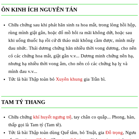
ÔN KINH ÍCH NGUYÊN TÁN
Chữa chứng sau khi phát hãn sinh ra hoa mắt, trong lòng hồi hộp,
rùng mình giật gân, hoặc đổ mồ hôi ra mãi không dứt, hoặc sau
khi uống thuốc hạ rồi cứ đi tháo mãi không cầm được, mình mẩy
đau nhức. Thái dương chứng hãn nhiều thời vong dương, cho nên
có các chứng hoa mắt, giật gân v.v... Dương minh chứng nên hạ,
nhưng hạ nhiều thời vong âm, cho nên có các chứng hạ lỵ và
mình đau v.v...
Tức là bài Thập toàn bỏ
Xuyên khung
gia Trần bì.
TAM TÝ THANG
Chữa chứng
khí huyết ngưng trệ
, tay chân co quắp... Phong, hàn,
thấp gọi là Tam tý (Tam tê).
Tức là bài Thập toàn dùng Quế tâm, bỏ Truật, gia
Đỗ trọng
, Ngưu