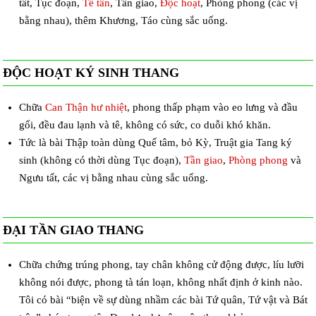
tất, Tục đoạn,
Tế tân
, Tần giao,
Độc hoạt
, Phòng phong (các vị
bằng nhau), thêm Khương, Táo cùng sắc uống.
ĐỘC HOẠT KÝ SINH THANG
Chữa
Can Thận hư nhiệt
, phong thấp phạm vào eo lưng và đầu
gối, đều đau lạnh và tê, không có sức, co duỗi khó khăn.
Tức là bài Thập toàn dùng Quế tâm, bỏ Kỳ, Truật gia Tang ký
sinh (không có thời dùng Tục đoạn),
Tần giao
,
Phòng phong
và
Ngưu tất, các vị bằng nhau cùng sắc uống.
ĐẠI TẦN GIAO THANG
Chữa chứng trúng phong, tay chân không cử động được, líu lưỡi
không nói được, phong tà tán loạn, không nhất định ở kinh nào.
Tôi có bài “biện về sự dùng nhầm các bài Tứ quân, Tứ vật và Bát