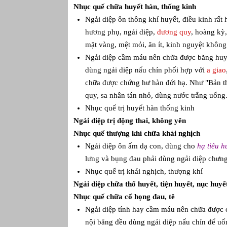
Nhục quế chữa huyết hàn, thống kinh
Ngải diệp ôn thông khí huyết, điều kinh rấ
hương phụ, ngải diệp,
đương quy
, hoàng kỳ,
mặt vàng, mệt mỏi, ăn ít, kinh nguyệt không
Ngải diệp cầm máu nên chữa được băng huyết
dùng ngải diệp nấu chín phối hợp với
a giao
chữa được chứng hư hàn đới hạ. Như "Bản th
quy, sa nhân tán nhỏ, dùng nước trắng uống
Nhục quế trị huyết hàn thống kinh
Ngải diệp trị động thai, không yên
Nhục quế thượng khí chữa khái nghịch
Ngải diệp ôn ấm dạ con, dùng cho
hạ tiêu h
lưng và bụng đau phải dùng ngải diệp chưng
Nhục quế trị khái nghịch, thượng khí
Ngải diệp chữa thổ huyết, tiện huyết, nục huyế
Nhục quế chữa cổ họng đau, tê
Ngải diệp tính hay cầm máu nên chữa được c
nội băng đều dùng ngải diệp nấu chín để uố