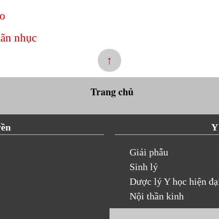
ao
ãn nhục
↑
Trang chủ
yền
Y
Giải phẫu
Sinh lý
Dược lý Y học hiện đạ
Nội thần kinh