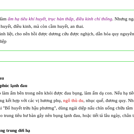
 làm
ấm hạ tiêu khí huyết, trục hàn thấp, điều kinh chỉ thống
. Nhưng ngả
huyết, điều kinh, mà còn cầm huyết, an thai.
 mãnh liệt, cho nên hồi được dương cứu được nghịch, dẫn hỏa quy nguyê
diệp
đau
 phúc lạnh đau
hấp làm ấm bên trong nên khỏi được đau bụng, làm ấm dạ con. Nếu hạ ti
ùng kết hợp với các vị hương phụ,
ngô thù du
, nhục quế, đương quy. Nh
 "Bổ huyết trửu hậu phương", dùng ngải diệp nấu chín uống chữa tâm t
o trung tiêu hư bàn gây nên bụng lạnh đau, hoặc tiết tả lâu ngày, chân
ng trung đới hạ