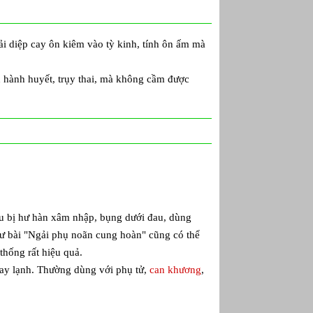
i diệp cay ôn kiêm vào tỳ kinh, tính ôn ấm mà
n hành huyết, trụy thai, mà không cầm được
êu bị hư hàn xâm nhập, bụng dưới đau, dùng
ư bài "Ngải phụ noãn cung hoàn" cũng có thể
hống rất hiệu quả.
 tay lạnh. Thường dùng với phụ tử,
can khương
,