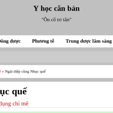
Y học căn bản
"Ôn cố tri tân"
ông dược
Phương tễ
Trung dược lâm sàng
mê
»
Ngải diệp cùng Nhục quế
ục quế
dụng chỉ mê