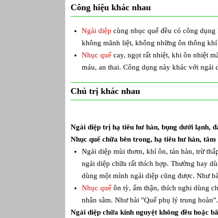
Công hiệu khác nhau
Ngải diệp
cùng nhục quế đều có công dụng
không mãnh liệt, không những ôn thông khí 
Nhục quế
cay, ngọt rất nhiệt, khi ôn nhiệt
máu, an thai. Công dụng này khác với ngải 
Chủ trị khác nhau
Ngải diệp trị hạ tiêu hư hàn, bụng dưới lạnh, 
Nhục quế chữa bên trong, hạ tiêu hư hàn, tâm
Ngải diệp mùi thơm, khí ôn, tán hàn, trừ t
ngải diệp chữa rất thích hợp. Thường hay d
dùng một mình ngải diệp cũng được. Như bài
Nhục quế
ôn tỳ, ấm thận, thích nghi dùng ch
nhân sâm. Như bài "Quế phụ lý trung hoàn".
Ngải diệp chữa kinh nguyệt không đều hoặc bă