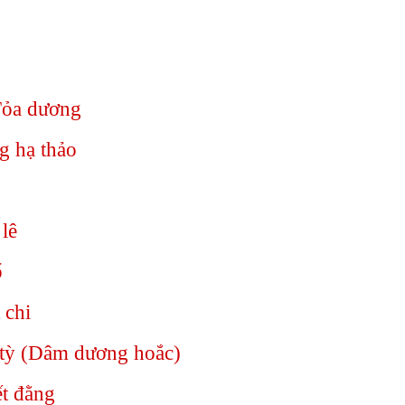
Tỏa dương
g hạ thảo
lê
ổ
 chi
 tỳ (Dâm dương hoắc)
t đằng