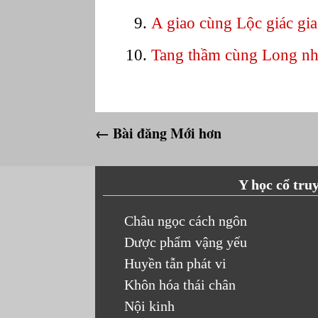
A giao cùng Lộc giác gi
Tang thầm cùng Long nh
← Bài đăng Mới hơn
Y học cổ tru
Châu ngọc cách ngôn
Dược phẩm vậng yếu
Huyền tẫn phát vi
Khôn hóa thái chân
Nội kinh