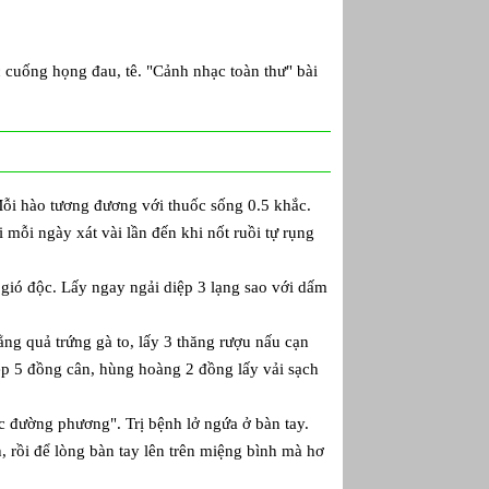
cuống họng đau, tê. "Cảnh nhạc toàn thư" bài
ỗi hào tương đương với thuốc sống 0.5 khắc.
 mỗi ngày xát vài lần đến khi nốt ruồi tự rụng
ió độc. Lấy ngay ngải diệp 3 lạng sao với dấm
ng quả trứng gà to, lấy 3 thăng rượu nấu cạn
ệp 5 đồng cân, hùng hoàng 2 đồng lấy vải sạch
c đường phương". Trị bệnh lở ngứa ở bàn tay.
h, rồi để lòng bàn tay lên trên miệng bình mà hơ