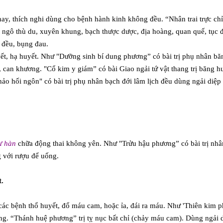
t hay, thích nghi dùng cho bệnh hành kinh không đều. “Nhân trai trực 
 ngô thù du, xuyên khung, bạch thược dược, địa hoàng, quan quế, tục đ
 đều, bụng đau.
, hạ huyết. Như "Dưỡng sinh bí dung phương” có bài trị phụ nhân băng
, can khương. "Cổ kim y giám” có bài Giao ngải tứ vật thang trị băng hu
ảo hối ngôn" có bài trị phụ nhân bạch đới lâm lịch đều dùng ngải diệp
.
ư hàn
chữa động thai không yên. Như "Trửu hậu phương” có bài trị nhâm
 với rượu để uống.
t.
ác bệnh thổ huyết, đổ máu cam, hoặc ỉa, đái ra máu. Như 'Thiên kim ph
ng. “Thánh huệ phương” trị tỵ nục bất chỉ (chảy máu cam). Dùng ngải d