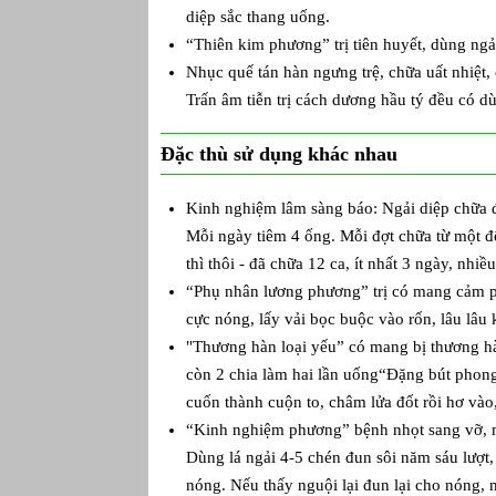
diệp sắc thang uống.
“Thiên kim phương” trị tiên huyết, dùng ngả
Nhục quế tán hàn ngưng trệ, chữa uất nhiệt,
Trấn âm tiễn trị cách dương hầu tý đều có d
Đặc thù sử dụng khác nhau
Kinh nghiệm lâm sàng báo: Ngải diệp chữa đ
Mỗi ngày tiêm 4 ống. Mỗi đợt chữa từ một đế
thì thôi - đã chữa 12 ca, ít nhất 3 ngày, nhi
“Phụ nhân lương phương” trị có mang cảm p
cực nóng, lấy vải bọc buộc vào rốn, lâu lâu 
"Thương hàn loại yếu” có mang bị thương hà
còn 2 chia làm hai lần uống“Đặng bút phong 
cuốn thành cuộn to, châm lửa đốt rồi hơ vào,
“Kinh nghiệm phương” bệnh nhọt sang vỡ, mi
Dùng lá ngải 4-5 chén đun sôi năm sáu lượt, 
nóng. Nếu thấy nguội lại đun lại cho nóng, 