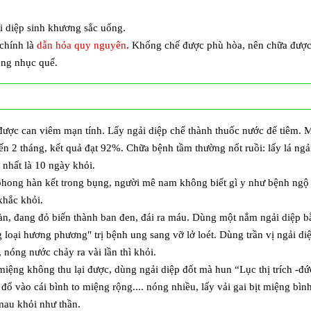
i diệp sinh khương sắc uống.
 chính là
dẫn hỏa quy nguyên
. Khống chế được phù hòa, nên chữa được 
ùng nhục quế.
ược can viêm mạn tính. Lấy ngải diệp chế thành thuốc nước để tiêm. M
n 2 tháng, kết quả đạt 92%. Chữa bệnh tầm thường nốt ruồi: lấy lá ngải
ều nhất là 10 ngày khỏi.
hong hàn kết trong bụng, người mê nam không biết gì y như bệnh ngộ g
khắc khỏi.
n, đang đỏ biến thành ban đen, đái ra máu. Dùng một nắm ngải diệp bằ
loại hương phương" trị bệnh ung sang vỡ lở loét. Dùng trần vị ngải di
 nóng nước chảy ra vài lần thì khỏi.
ệng không thu lại được, dùng ngải diệp đốt mà hun “Lục thị trích -đứ
đổ vào cái bình to miệng rộng.... nóng nhiều, lấy vải gai bịt miệng bìn
mau khỏi như thần.