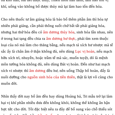
khí, uống vào không bổ được thủy mà lại làm hao tổn đến hỏa.
Cho nên thuốc tư âm giáng hỏa là bảo bổ thêm phần âm thì hỏa tự
nhiên phải giáng, cần phải thông suốt chứ bất tất phải giáng hỏa,
nhưng hai thứ hỏa đều có
âm dương
thủy hỏa
, sinh hóa lẫn nhau, nên
ở trong hai tạng đều chia ra
âm dương
hư thực
, phải tìm xem thuộc
loại của nó mà làm cho thăng bằng, nếu mạch tả xích hư nhược mà tế
sắc ấy là chân âm ở thận không đủ, nên dùng
Lục vị hoàn
, nếu mạch
hữu xích trì, nhuyễn, hoặc trầm tế mà sác, muốn tuyệt, đó là mệnh
môn tướng hỏa không đủ, nên dùng Bát vị hoàn. Đến như hai mạch
xích vi nhược thì
âm dương
đều hư, nên uống Thập bổ hoàn, đấy là
nuôi dưỡng cho
nguồn sinh hóa của tiên thiên
, thật là lợi vô cùng cho
muôn đời.
Nhìn thấy đời nay bổ âm đều hay dùng Hoàng bá, Tri mẫu trở lại làm
hại vị khí phần nhiều đưa đến không khỏi, không thể không ân hận
bực tức cho đời. Tôi đặc biệt nêu ra đây để bổ sung vào chỗ thiếu sót