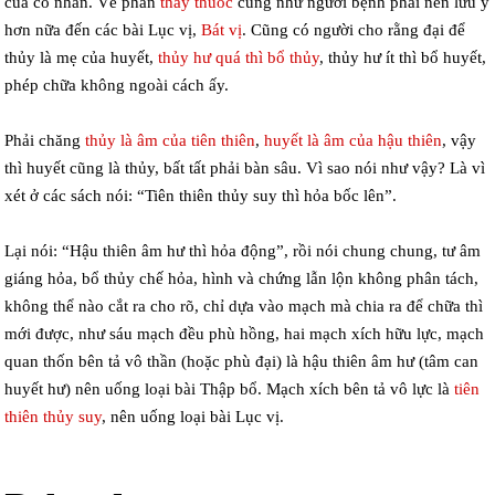
của cổ nhân. Về phần
thầy thuốc
cũng như người bệnh phải nên lưu ý
hơn nữa đến các bài Lục vị,
Bát vị
. Cũng có người cho rằng đại để
thủy là mẹ của huyết,
thủy hư quá thì bổ thủy
, thủy hư ít thì bổ huyết,
phép chữa không ngoài cách ấy.
Phải chăng
thủy là âm của tiên thiên
,
huyết là âm của hậu thiên
, vậy
thì huyết cũng là thủy, bất tất phải bàn sâu. Vì sao nói như vậy? Là vì
xét ở các sách nói: “Tiên thiên thủy suy thì hỏa bốc lên”.
Lại nói: “Hậu thiên âm hư thì hỏa động”, rồi nói chung chung, tư âm
giáng hỏa, bổ thủy chế hỏa, hình và chứng lẫn lộn không phân tách,
không thể nào cắt ra cho rõ, chỉ dựa vào mạch mà chia ra để chữa thì
mới được, như sáu mạch đều phù hồng, hai mạch xích hữu lực, mạch
quan thốn bên tả vô thần (hoặc phù đại) là hậu thiên âm hư (tâm can
huyết hư) nên uống loại bài Thập bổ. Mạch xích bên tả vô lực là
tiên
thiên thủy suy
, nên uống loại bài Lục vị.