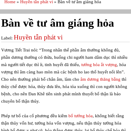
Home
»
Huyền tẫn phát vi
»
Bàn về tư âm giáng hỏa
Bàn về tư âm giáng hỏa
Huyền tẫn phát vi
Label:
Vương Tiết Trai nói: “Trong nhân thể phần âm thường không đủ,
phần dương thường có thừa, huống chi người ham dâm dục thì nhiều
mà người tiết dục thì ít, tinh huyết đã thiếu,
tướng hỏa ắt vượng
, hỏa
vượng thì âm càng hao mòn mà các bệnh ho lao thổ huyết nổi lên”.
Cho nên thường phải bổ chân âm, làm cho
âm dương thăng bằng
thì
thủy chế được hỏa, thủy đưa lên, hỏa tỏa xuống thì con người không
bệnh, cho nên Đan Khê tiên sinh phát mình thuyết bổ thận là bảo
chuyên bổ thận thủy.
Phép tư bổ của cổ phương đều kiêm
bổ tướng hỏa
, không biết rằng
thận thủy vốn hư, tướng hỏa vốn vượng, nếu thận thủy tướng hỏa
bình bổ được y như cũ, hỏa thắng được thủy, lại bổ thủy chế hỏa thì