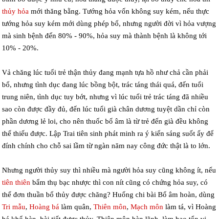
thủy hỏa
mới thăng bằng. Tướng hỏa vốn không suy kém, nếu thực
tướng hỏa suy kém mới dùng phép bổ, nhưng người đời vì hỏa vượng
mà sinh bệnh đến 80% - 90%, hỏa suy mà thành bệnh là không tới
10% - 20%.
Vả chăng lúc tuổi trẻ thận thủy đang mạnh tựa hồ như chả cần phải
bổ, nhưng tình dục đang lúc bồng bột, trác táng thái quá, đến tuổi
trung niên, tình dục tuy bớt, nhưng vì lúc tuổi trẻ trác táng đã nhiều
sao còn được đầy đủ, đến lúc tuổi già chân dương tuyệt dần chỉ còn
phần dương lẻ loi, cho nên thuốc bổ âm là từ trẻ đến già đều không
thể thiếu được. Lập Trai tiên sinh phát minh ra ý kiến sáng suốt ấy để
đính chính cho chỗ sai lầm từ ngàn năm nay công đức thật là to lớn.
Nhưng người thủy suy thì nhiều mà người hỏa suy cũng không ít, nếu
tiên thiên
bẩm thụ bạc nhược thì con nít cũng có chứng hỏa suy, có
thể đơn thuần bổ thủy được chăng? Huống chi bài Bổ âm hoàn, dùng
Tri mẫu
,
Hoàng bá
làm quân,
Thiên môn
,
Mạch môn
làm tá, vì Hoàng
bá khổ hàn, bài tiết được thủy, Thiên môn hàn lãnh, làm hao tổn vị