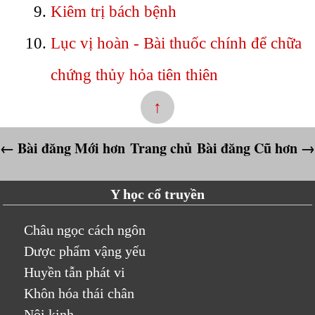
Kiêm trị bách bệnh
Lục vị hoàn - Bài thuốc chính để chữa
chứng thủy hỏa tiên thiên
↑
← Bài đăng Mới hơn
Trang chủ
Bài đăng Cũ hơn →
Y học cổ truyền
Châu ngọc cách ngôn
Dược phẩm vậng yếu
Huyền tẫn phát vi
Khôn hóa thái chân
Nội kinh