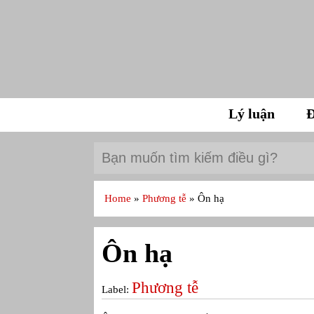
Lý luận
Đ
Home
»
Phương tễ
»
Ôn hạ
Ôn hạ
Phương tễ
Label: