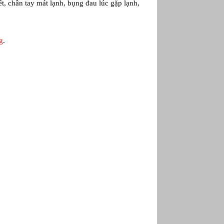
t, chân tay mát lạnh, bụng đau lúc gặp lạnh,
g
.