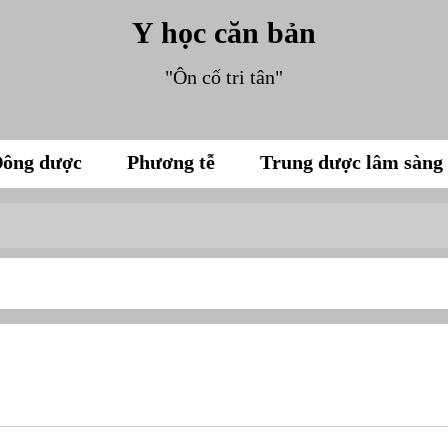
Y học căn bản
"Ôn cố tri tân"
ông dược
Phương tễ
Trung dược lâm sàng