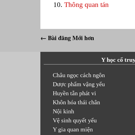
Thông quan tán
← Bài đăng Mới hơn
Y học cổ tru
Châu ngọc cách ngôn
Dược phẩm vậng yếu
Huyền tẫn phát vi
Khôn hóa thái chân
Nội kinh
Vệ sinh quyết yếu
Y gia quan miện