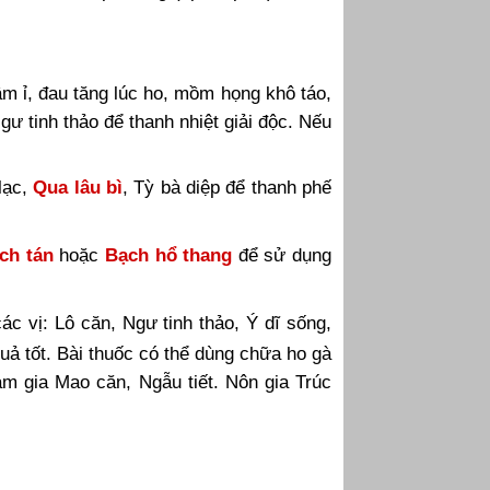
âm ỉ, đau tăng lúc ho, mồm họng khô táo,
gư tinh thảo để thanh nhiệt giải độc. Nếu
lạc,
Qua lâu bì
, Tỳ bà diệp để thanh phế
ch tán
hoặc
Bạch hổ thang
để sử dụng
ác vị: Lô căn, Ngư tinh thảo, Ý dĩ sống,
uả tốt. Bài thuốc có thể dùng chữa ho gà
m gia Mao căn, Ngẫu tiết. Nôn gia Trúc