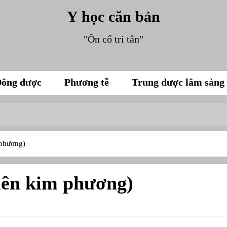
Y học căn bản
"Ôn cố tri tân"
ông dược
Phương tễ
Trung dược lâm sàng
 phương)
iên kim phương)