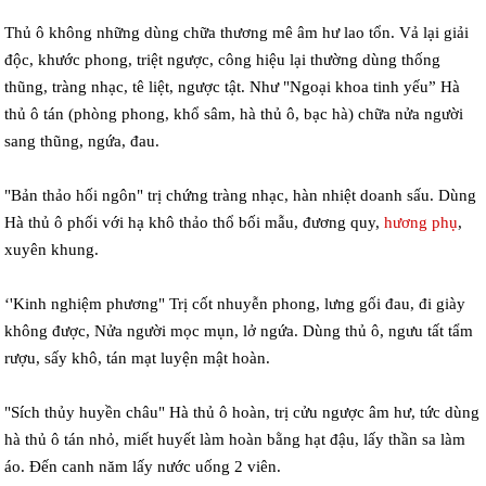
Thủ ô không những dùng chữa thương mê âm hư lao tổn. Vả lại giải
độc, khước phong, triệt ngược, công hiệu lại thường dùng thống
thũng, tràng nhạc, tê liệt, ngược tật. Như "Ngoại khoa tinh yếu” Hà
thủ ô tán (phòng phong, khổ sâm, hà thủ ô, bạc hà) chữa nửa người
sang thũng, ngứa, đau.
"Bản thảo hối ngôn" trị chứng tràng nhạc, hàn nhiệt doanh sấu. Dùng
Hà thủ ô phối với hạ khô thảo thổ bối mẫu, đương quy,
hương phụ
,
xuyên khung.
‘'Kinh nghiệm phương" Trị cốt nhuyễn phong, lưng gối đau, đi giày
không được, Nửa người mọc mụn, lở ngứa. Dùng thủ ô, ngưu tất tẩm
rượu, sấy khô, tán mạt luyện mật hoàn.
"Sích thủy huyền châu" Hà thủ ô hoàn, trị cửu ngược âm hư, tức dùng
hà thủ ô tán nhỏ, miết huyết làm hoàn bằng hạt đậu, lấy thần sa làm
áo. Đến canh năm lấy nước uống 2 viên.