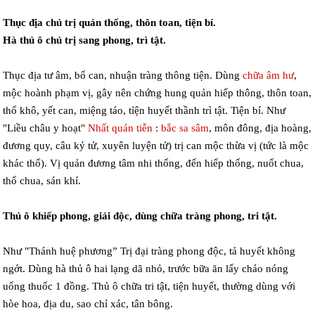
Thục địa chủ trị quản thống, thôn toan, tiện bí.
Hà thủ ô chủ trị sang phong, trì tật.
Thục địa tư âm, bổ can, nhuận tràng thông tiện. Dùng
chữa âm hư
,
mộc hoành phạm vị, gây nên chứng hung quản hiếp thông, thôn toan,
thổ khô, yết can, miệng táo, tỉện huyết thầnh trì tật. Tiện bí. Như
"Liều châu y hoạt"
Nhất quán tiễn
:
bắc sa sâm
, môn đông, địa hoàng,
đương quy, câu kỷ tử, xuyên luyện tử) trị can mộc thừa vị (tức là mộc
khác thổ). Vị quản đương tâm nhi thống, đến hiếp thống, nuốt chua,
thổ chua, sán khí.
Thủ ô khiếp phong, giải độc, dùng chữa tràng phong, tri tật.
Như "Thánh huệ phương” Trị đại tràng phong độc, tả huyết không
ngớt. Dùng hà thủ ô hai lạng dã nhỏ, trước bữa ăn lấy cháo nóng
uống thuốc 1 đồng. Thủ ô chữa tri tật, tiện huyết, thường dùng với
hòe hoa, địa du, sao chỉ xác, tân bông.