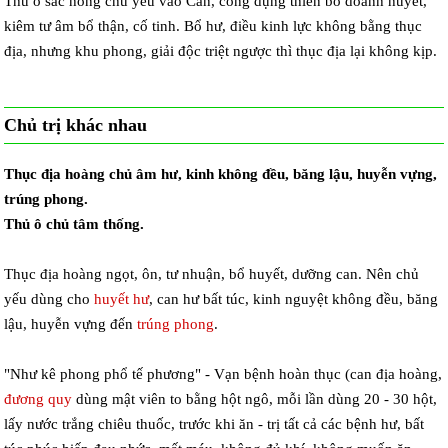
Thủ ô sắc hồng chủ yếu vào Can, công dụng thiên bổ doanh huyết,
kiêm tư âm bổ thận, cố tinh. Bổ hư, điều kinh lực không bằng thục
địa, nhưng khu phong, giải độc triệt ngược thì thục địa lại không kịp.
Chủ trị khác nhau
Thục địa hoàng chủ âm hư, kinh không đều, băng lậu, huyễn vựng,
trúng phong.
Thủ ô chủ tâm thống.
Thục địa hoàng ngọt, ôn, tư nhuận, bổ huyết, dưỡng can. Nên chủ
yếu dùng cho
huyết hư
, can hư bất túc, kinh nguyệt không đều, băng
lậu, huyễn vựng đến
trúng phong
.
"Như kê phong phổ tế phương" - Vạn bệnh hoàn thục (can địa hoàng,
đương quy
dùng mật viên to bằng hột ngô, mỗi lần dùng 20 - 30 hột,
lấy nước trắng chiêu thuốc, trước khi ăn - trị tất cả các bệnh hư, bất