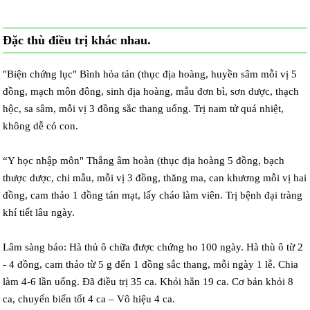
Đặc thù điều trị khác nhau.
"Biện chứng lục" Bình hỏa tán (thục địa hoàng, huyền sâm mỗi vị 5
đồng, mạch môn đông, sinh địa hoàng, mẫu đơn bì, sơn dược, thạch
hộc, sa sâm, mỗi vị 3 đồng sắc thang uống. Trị nam tử quá nhiệt,
không dễ có con.
“Y học nhập môn" Thắng âm hoàn (thục địa hoàng 5 đồng, bạch
thược dược, chi mẫu, mỗi vị 3 đồng, thăng ma, can khương mỗi vị hai
đồng, cam thảo 1 đồng tán mạt, lấy cháo làm viên. Trị bệnh đại tràng
khí tiết lâu ngày.
Lâm sàng báo: Hà thủ ô chữa được chứng ho 100 ngày. Hà thù ô từ 2
- 4 đồng, cam thảo từ 5 g đến 1 đồng sắc thang, mỗi ngày 1 lễ. Chia
làm 4-6 lần uống. Đã điều trị 35 ca. Khỏi hẳn 19 ca. Cơ bản khỏi 8
ca, chuyển biến tốt 4 ca – Vô hiệu 4 ca.