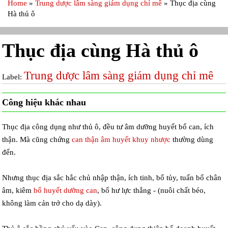
Home
»
Trung dược lâm sàng giám dụng chỉ mê
»
Thục địa cùng
Hà thủ ô
Thục địa cùng Hà thủ ô
Trung dược lâm sàng giám dụng chỉ mê
Label:
Công hiệu khác nhau
Thục địa công dụng như thủ ô, đều tư âm dưỡng huyết bổ can, ích
thận. Mà cũng chứng
can thận âm huyết khuy nhược
thường dùng
đến.
Nhưng thục địa sắc hắc chủ nhập thận, ích tinh, bổ tủy, tuấn bổ chân
âm, kiêm
bổ huyết dưỡng can
, bổ hư lực thắng - (nuôi chất béo,
không làm cản trở cho dạ dày).