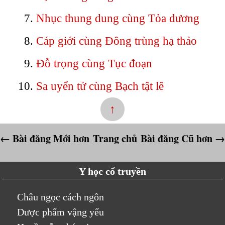
Nhục thung dung cùng Tỏa dương
Cáp giới cùng Đông trùng hạ thảo
Đỗ trọng cùng Tục đoạn
Sa uyển tử cùng Bạch tật lê
↑
← Bài đăng Mới hơn
Trang chủ
Bài đăng Cũ hơn →
Y học cổ truyền
Châu ngọc cách ngôn
Dược phẩm vậng yếu