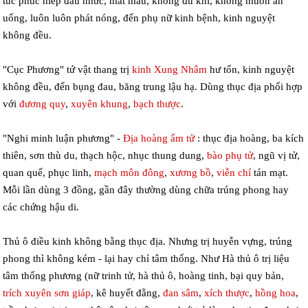
túc phúc hiếp đau nhức, mất máu, không đủ khí, không muốn ăn
uống, luôn luôn phát nóng, đến phụ nữ kinh bệnh, kinh nguyệt
không đều.
"Cục Phương" tứ vật thang trị
kinh Xung Nhâm
hư tổn, kinh nguyệt
không đều, đến bụng đau, băng trung lậu hạ. Dùng thục địa phối hợp
với
đương quy
,
xuyên khung
,
bạch thược
.
"Nghi minh luận phương" -
Địa hoàng ẩm tử
: thục địa hoàng, ba kích
thiên, sơn thù du, thạch hộc, nhục thung dung,
bào phụ tử
, ngũ vị tử,
quan quế, phục linh,
mạch môn đông
,
xương bồ
,
viễn chí
tán mạt.
Mỗi lần dùng 3 đồng, gần đây thường dùng chữa trúng phong hay
các chứng hậu di.
Thủ ô điều kinh không bằng thục địa. Nhưng trị huyễn vựng, trúng
phong thì không kém - lại hay chỉ tâm thống. Như Hà thủ ô trị liệu
tâm thống phương (nữ trinh tử, hà thủ ô, hoàng tinh, bại quy bản,
trích xuyên sơn giáp
, kê huyết đằng,
đan sâm
,
xích thược
,
hồng hoa
,