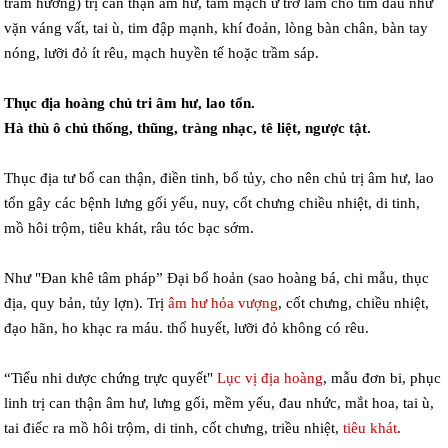
trầm hương) trị can thận âm hư, tâm mạch ứ trở làm cho tim đau như
vặn váng vất, tai ù, tim đập mạnh, khí đoản, lòng bàn chân, bàn tay
nóng, lưỡi đỏ ít rêu, mạch huyền tế hoặc trầm sáp.
Thục địa hoàng chủ tri âm hư, lao tổn.
Hà thù ô chủ thống, thũng, tràng nhạc, tê liệt, ngược tật.
Thục địa tư bổ can thận, điền tinh, bổ tủy, cho nên chủ trị âm hư, lao
tổn gây các bệnh lưng gối yếu, nuy, cốt chưng chiều nhiệt, di tinh,
mồ hôi trộm, tiêu khát, râu tóc bạc sớm.
Như "Đan khê tâm pháp” Đại bổ hoản (sao hoàng bá, chi mẫu, thục
địa, quy bản, tủy lợn). Trị
âm hư hỏa vượng
, cốt chưng, chiều nhiệt,
đạo hãn, ho khạc ra máu. thổ huyết, lưỡi đỏ không có rêu.
“Tiểu nhi dược chứng trực quyết"
Lục vị địa hoàng
, mẫu đơn bi, phục
linh trị can thận âm hư, lưng gối, mềm yếu, đau nhức, mắt hoa, tai ù,
tai điếc ra mồ hôi trộm, di tinh, cốt chưng, triều nhiệt,
tiêu khát
.