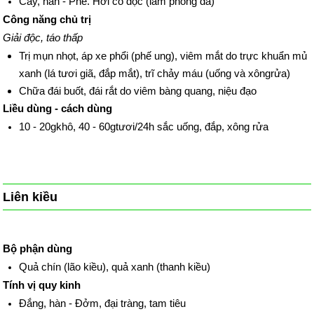
Cay, hàn - Phế. Hơi có độc (làm phồng da)
Công năng chủ trị
Giải độc, táo thấp
Trị mụn nhọt, áp xe phổi (phế ung), viêm mắt do trực khuẩn mủ
xanh (lá tươi giã, đắp mắt), trĩ chảy máu (uống và xôngrửa)
Chữa đái buốt, đái rắt do viêm bàng quang, niệu đạo
Liều dùng - cách dùng
10 - 20gkhô, 40 - 60gtươi/24h sắc uống, đắp, xông rửa
Liên kiều
Bộ phận dùng
Quả chín (lão kiều), quả xanh (thanh kiều)
Tính vị quy kinh
Đắng, hàn - Đởm, đại tràng, tam tiêu