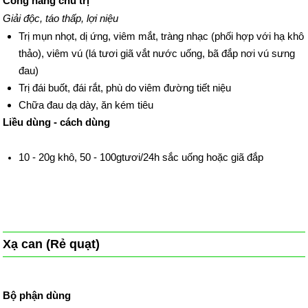
Công năng chủ trị
Giải độc, táo thấp, lợi niệu
Trị mụn nhọt, dị ứng, viêm mắt, tràng nhạc (phối hợp với hạ khô
thảo), viêm vú (lá tươi giã vắt nước uống, bã đắp nơi vú sưng
đau)
Trị đái buốt, đái rắt, phù do viêm đường tiết niệu
Chữa đau dạ dày, ăn kém tiêu
Liều dùng - cách dùng
10 - 20g khô, 50 - 100gtươi/24h sắc uống hoặc giã đắp
Xạ can (Rẻ quạt)
Bộ phận dùng